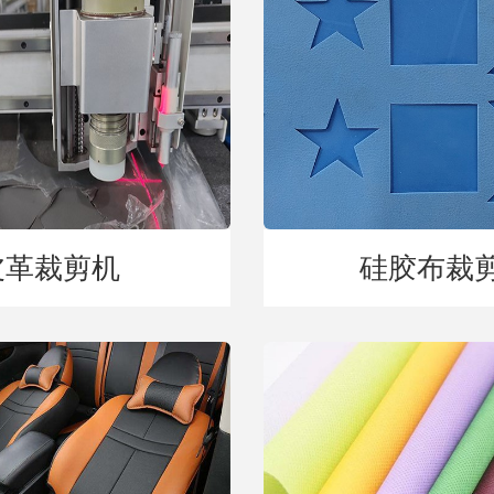
皮革裁剪机
硅胶布裁