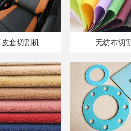
车皮套切割机
无纺布切